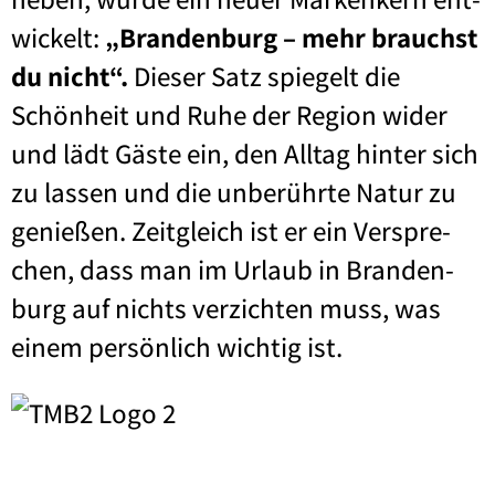
wi­ckelt:
„Bran­den­burg – mehr brauchst
du nicht“.
Die­ser Satz spie­gelt die
Schön­heit und Ruhe der Regi­on wider
und lädt Gäs­te ein, den All­tag hin­ter sich
zu las­sen und die unbe­rühr­te Natur zu
genie­ßen. Zeit­gleich ist er ein Ver­spre­
chen, dass man im Urlaub in Bran­den­
burg auf nichts ver­zich­ten muss, was
einem per­sön­lich wich­tig ist.