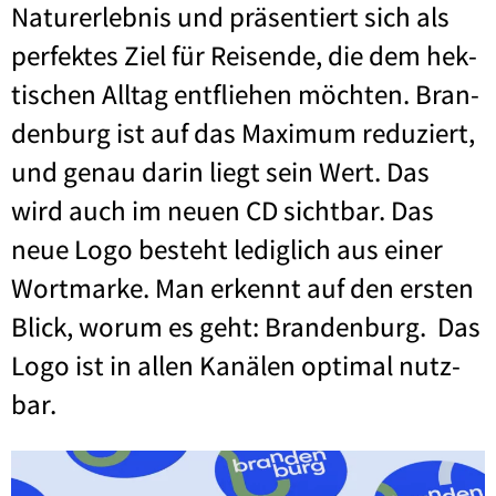
Natur­er­leb­nis und prä­sen­tiert sich als
per­fek­tes Ziel für Rei­sen­de, die dem hek­
ti­schen All­tag ent­flie­hen möch­ten. Bran­
den­burg ist auf das Maxi­mum redu­ziert,
und genau dar­in liegt sein Wert. Das
wird auch im neu­en CD sicht­bar. Das
neue Logo besteht ledig­lich aus einer
Wort­mar­ke. Man erkennt auf den ers­ten
Blick, wor­um es geht: Bran­den­burg. Das
Logo ist in allen Kanä­len opti­mal nutz­
bar.