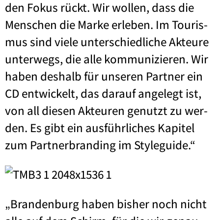
den Fokus rückt. Wir wol­len, dass die
Men­schen die Mar­ke erle­ben. Im Tou­ris­
mus sind vie­le unter­schied­li­che Akteu­re
unter­wegs, die alle kom­mu­ni­zie­ren. Wir
haben des­halb für unse­ren Part­ner ein
CD ent­wi­ckelt, das dar­auf ange­legt ist,
von all die­sen Akteu­ren genutzt zu wer­
den. Es gibt ein aus­führ­li­ches Kapi­tel
zum Part­ner­bran­ding im Sty­le­gui­de.“
„Bran­den­burg haben bis­her noch nicht