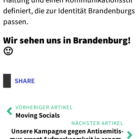
defi­niert, die zur Iden­ti­tät Bran­den­burgs
pas­sen.
Wir sehen uns in Bran­den­burg!
🙂
SHARE
VORHERIGER ARTIKEL
Moving Socials
NÄCHSTER ARTIKEL
Unse­re Kam­pa­gne gegen Anti­se­mi­tis­
mus erregt Auf­merk­sam­keit in renom­