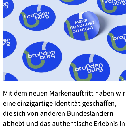
Mit dem neu­en Mar­ken­auf­tritt haben wir
eine ein­zig­ar­ti­ge Iden­ti­tät geschaf­fen,
die sich von ande­ren Bun­des­län­dern
abhebt und das authen­ti­sche Erleb­nis in