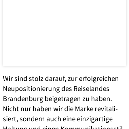
Wir sind stolz dar­auf, zur erfolg­rei­chen
Neu­po­si­tio­nie­rung des Rei­se­lan­des
Bran­den­burg bei­getra­gen zu haben.
Nicht nur haben wir die Mar­ke revi­ta­li­
siert, son­dern auch eine ein­zig­ar­ti­ge
Hal­tung und einen Kom­mu­ni­ka­ti­ons­stil