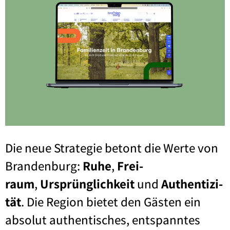
Die neue Stra­te­gie betont die Wer­te von
Bran­den­burg:
Ruhe
,
Frei­
raum
,
Ursprüng­lich­keit
und
Authen­ti­zi­
tät
. Die Regi­on bie­tet den Gäs­ten ein
abso­lut authen­ti­sches, ent­spann­tes