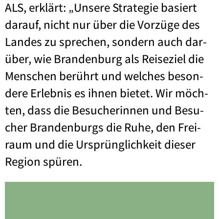
ALS, erklärt: „Unse­re Stra­te­gie basiert
dar­auf, nicht nur über die Vor­zü­ge des
Lan­des zu spre­chen, son­dern auch dar­
über, wie Bran­den­burg als Rei­se­ziel die
Men­schen berührt und wel­ches beson­
de­re Erleb­nis es ihnen bie­tet. Wir möch­
ten, dass die Besu­che­rin­nen und Besu­
cher Bran­den­burgs die Ruhe, den Frei­
raum und die Ursprüng­lich­keit die­ser
Regi­on spü­ren.