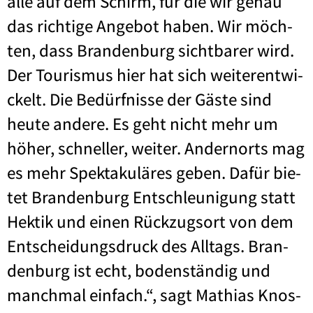
alle auf dem Schirm, für die wir genau
das rich­ti­ge Ange­bot haben. Wir möch­
ten, dass Bran­den­burg sicht­ba­rer wird.
Der Tou­ris­mus hier hat sich wei­ter­ent­wi­
ckelt. Die Bedürf­nis­se der Gäs­te sind
heu­te ande­re. Es geht nicht mehr um
höher, schnel­ler, wei­ter. Andern­orts mag
es mehr Spek­ta­ku­lä­res geben. Dafür bie­
tet Bran­den­burg Ent­schleu­ni­gung statt
Hek­tik und einen Rück­zugs­ort von dem
Ent­schei­dungs­druck des All­tags. Bran­
den­burg ist echt, boden­stän­dig und
manch­mal ein­fach.“, sagt Mathi­as Knos­