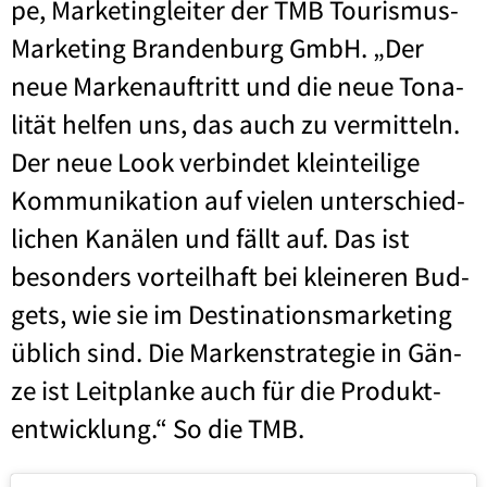
pe, Mar­ke­ting­lei­ter der TMB Tou­ris­mus-
Mar­ke­ting Bran­den­burg GmbH. „Der
neue Mar­ken­auf­tritt und die neue Tona­
li­tät hel­fen uns, das auch zu ver­mit­teln.
Der neue Look ver­bin­det klein­tei­li­ge
Kom­mu­ni­ka­ti­on auf vie­len unter­schied­
li­chen Kanä­len und fällt auf. Das ist
beson­ders vor­teil­haft bei klei­ne­ren Bud­
gets, wie sie im Desti­na­ti­ons­mar­ke­ting
üblich sind. Die Mar­ken­stra­te­gie in Gän­
ze ist Leit­plan­ke auch für die Pro­dukt­
ent­wick­lung.“ So die TMB.