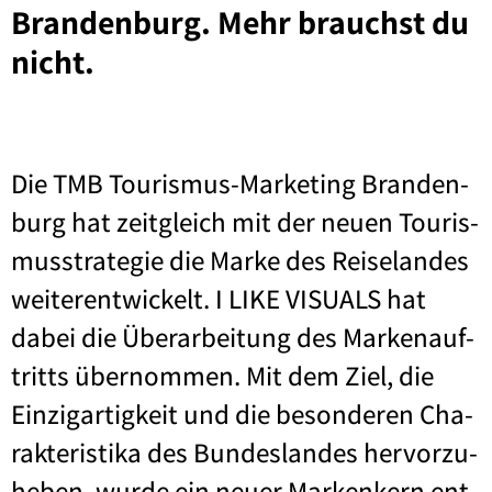
Brandenburg. Mehr brauchst du
nicht.
Die TMB Tou­ris­mus-Mar­ke­ting Bran­den­
burg hat zeit­gleich mit der neu­en Tou­ris­
mus­stra­te­gie die Mar­ke des Rei­se­lan­des
wei­ter­ent­wi­ckelt. I LIKE VISU­ALS hat
dabei die Über­ar­bei­tung des Mar­ken­auf­
tritts über­nom­men. Mit dem Ziel, die
Ein­zig­ar­tig­keit und die beson­de­ren Cha­
rak­te­ris­ti­ka des Bun­des­lan­des her­vor­zu­
he­ben, wur­de ein neu­er Mar­ken­kern ent­